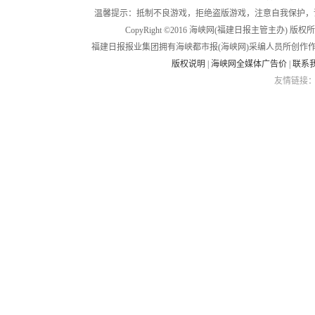
温馨提示：抵制不良游戏，拒绝盗版游戏，注意自我保护，
CopyRight ©2016 海峡网(福建日报主管主办) 版权所有
福建日报报业集团拥有海峡都市报(海峡网)采编人员所创作
版权说明
|
海峡网全媒体广告价
|
联系
友情链接