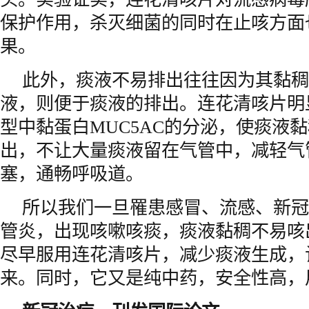
保护作用，杀灭细菌的同时在止咳方面
果。
此外，痰液不易排出往往因为其黏稠
液，则便于痰液的排出。连花清咳片明
型中黏蛋白MUC5AC的分泌，使痰液
出，不让大量痰液留在气管中，减轻气
塞，通畅呼吸道。
所以我们一旦罹患感冒、流感、新冠
管炎，出现咳嗽咳痰，痰液黏稠不易咳
尽早服用连花清咳片，减少痰液生成，
来。同时，它又是纯中药，安全性高，