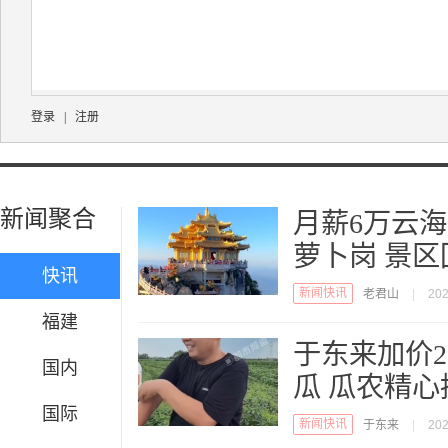
登录
|
注册
新闻聚合
月薪6万云
萝卜岗 景区
快讯
新闻快讯
老君山
|
202
福建
于东来加价2
国内
瓜 瓜农精
国际
新闻快讯
于东来
|
202