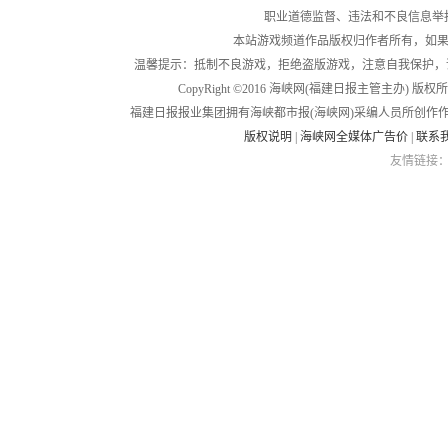
职业道德监督、违法和不良信息举报电话：05
本站游戏频道作品版权归作者所有，如果
温馨提示：抵制不良游戏，拒绝盗版游戏，注意自我保护，
CopyRight ©2016 海峡网(福建日报主管主办) 版权所有
福建日报报业集团拥有海峡都市报(海峡网)采编人员所创作
版权说明
|
海峡网全媒体广告价
|
联系
友情链接