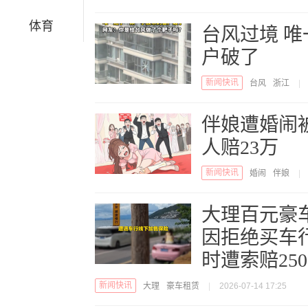
体育
台风过境 
户破了
新闻快讯
台风
浙江
|
伴娘遭婚闹被
人赔23万
新闻快讯
婚闹
伴娘
|
大理百元豪
因拒绝买车
时遭索赔25
新闻快讯
大理
豪车租赁
|
2026-07-14 17:25