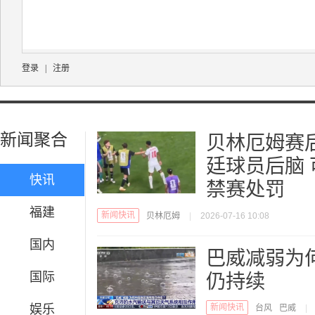
登录
|
注册
新闻聚合
贝林厄姆赛
廷球员后脑
快讯
禁赛处罚
福建
新闻快讯
贝林厄姆
|
2026-07-16 10:08
国内
巴威减弱为
国际
仍持续
娱乐
新闻快讯
台风
巴威
|